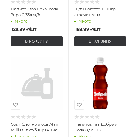
Напиток газ Кока-кола
Ш/д Шогеттен 100гр
Зеро 0,33л ж/б
страчителла
Много
Много
129.99
₽
/шт
189.99
₽
/шт
В КОРЗИНУ
В КОРЗИНУ
Сок яблочный осв Alain
Напиток газ Добрый
Milliat 1л ст/б Франция
Кола 0,5л ПЭТ
Достаточно
Много