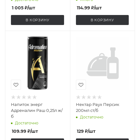
1 005
₽
/шт
114.99
₽
/шт
В КОРЗИНУ
В КОРЗИНУ
Напиток энерг
Нектар Раух Персик
Адреналин Раш 0,25л ж/
200мл ст/б
б
Достаточно
Достаточно
109.99
₽
/шт
129
₽
/шт