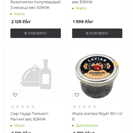
базиликом полутвердый
вес БЗМЖ
3 месяца вес БЗМЖ
Мало
Мало
2 129
₽
/кг
1 999
₽
/кг
В КОРЗИНУ
В КОРЗИНУ
Сыр Гауда Тильзит-
Икра осетра Royal 50г ст/
Рагнит вес БЗМЖ
б
Мало
Достаточно