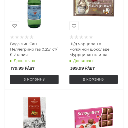
Вода мин Сан
Ш/д марципан в
Пеллегрино газ 0,25л ст/
молочном шоколаде
б Италия
Муррципан плитка
Шаакен 90г
Достаточно
Достаточно
179.99
₽
/шт
399.99
₽
/шт
В КОРЗИНУ
В КОРЗИНУ