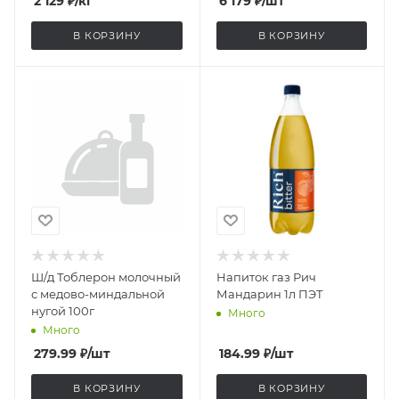
2 129
₽
/кг
6 179
₽
/шт
В КОРЗИНУ
В КОРЗИНУ
Ш/д Тоблерон молочный
Напиток газ Рич
с медово-миндальной
Мандарин 1л ПЭТ
нугой 100г
Много
Много
279.99
₽
/шт
184.99
₽
/шт
В КОРЗИНУ
В КОРЗИНУ