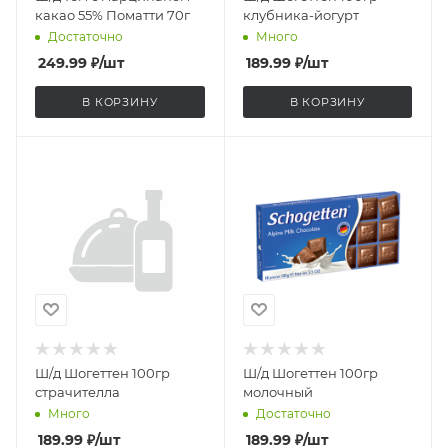
какао 55% Поматти 70г
клубника-йогурт
Достаточно
Много
249.99
₽
/шт
189.99
₽
/шт
В КОРЗИНУ
В КОРЗИНУ
Ш/д Шогеттен 100гр
Ш/д Шогеттен 100гр
страчителла
молочный
Много
Достаточно
189.99
₽
/шт
189.99
₽
/шт