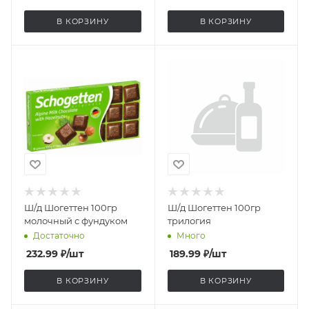
В КОРЗИНУ
В КОРЗИНУ
Ш/д Шогеттен 100гр
Ш/д Шогеттен 100гр
молочный с фундуком
трилогия
Достаточно
Много
232.99
₽
/шт
189.99
₽
/шт
В КОРЗИНУ
В КОРЗИНУ