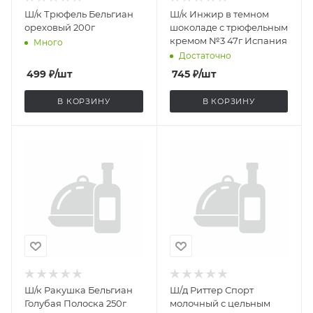
Ш/к Трюфель Бельгиан
Ш/к Инжир в темном
ореховый 200г
шоколаде с трюфельным
кремом №3 47г Испания
Много
Достаточно
499
₽
/шт
745
₽
/шт
В КОРЗИНУ
В КОРЗИНУ
Ш/к Ракушка Бельгиан
Ш/д Риттер Спорт
Голубая Полоска 250г
молочный с цельным