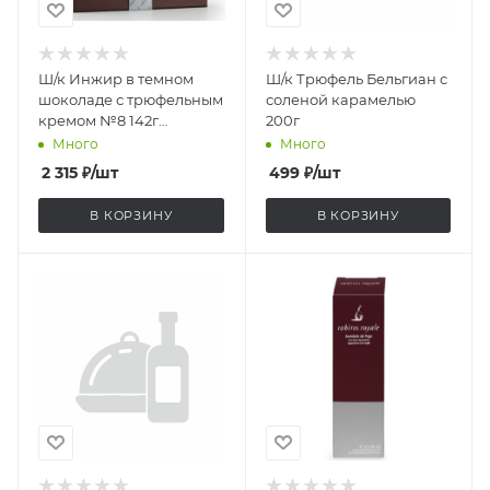
Ш/к Инжир в темном
Ш/к Трюфель Бельгиан с
шоколаде с трюфельным
соленой карамелью
кремом №8 142г
200г
Испания
Много
Много
2 315
₽
/шт
499
₽
/шт
В КОРЗИНУ
В КОРЗИНУ