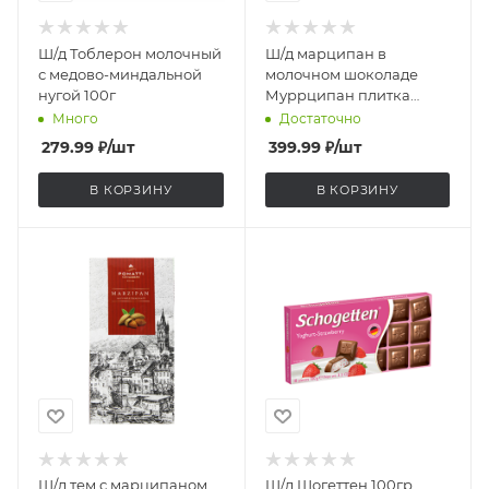
Ш/д Тоблерон молочный
Ш/д марципан в
с медово-миндальной
молочном шоколаде
нугой 100г
Муррципан плитка
Шаакен 90г
Много
Достаточно
279.99
₽
/шт
399.99
₽
/шт
В КОРЗИНУ
В КОРЗИНУ
Ш/д тем с марципаном
Ш/д Шогеттен 100гр