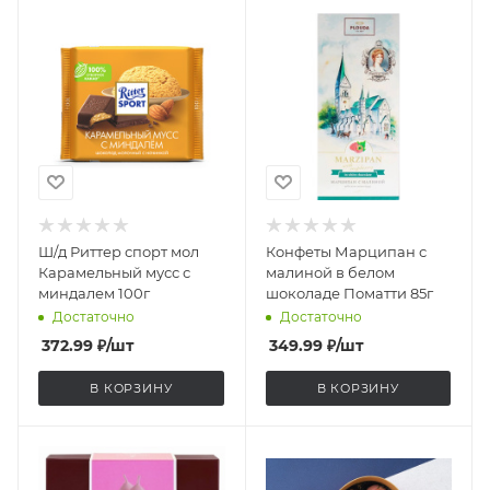
Ш/д Риттер спорт мол
Конфеты Марципан с
Карамельный мусс с
малиной в белом
миндалем 100г
шоколаде Поматти 85г
Достаточно
Достаточно
372.99
₽
/шт
349.99
₽
/шт
В КОРЗИНУ
В КОРЗИНУ