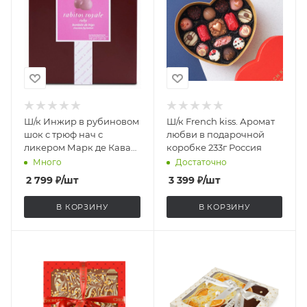
Ш/к Инжир в рубиновом
Ш/к French kiss. Аромат
шок с трюф нач с
любви в подарочной
ликером Марк де Кава
коробке 233г Россия
№8 142г Испания
Много
Достаточно
2 799
₽
/шт
3 399
₽
/шт
В КОРЗИНУ
В КОРЗИНУ