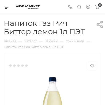
0
Напиток газ Рич
Биттер лемон 1л ПЭТ
—
—
—
—
Главная
Каталог
Закуски
Соки и вода
Напиток газ Рич Биттер лемон 1л ПЭТ