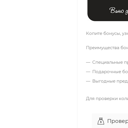
Копите бонусы, уз
Преимущества бон
Специальные пр
Подарочные бон
Выгодные предл
Для проверки кол
Провер