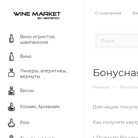
О компании
Ви
Вино игристое,
шампанское
Вино
Бонусна
Ликеры, аперитивы,
вермуты
—
Главная
Бонусна
Виски
Коньяк, Арманьяк
Для наших покупа
Как получить карт
Ром
1. Получить бонус