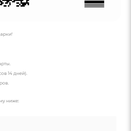
дарки!
арты.
в 14 дней).
ров.
му ниже: