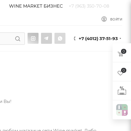
WINE MARKET БИЗНЕС
+7 (963) 350-70-08
ы
Блог
ВОЙТИ
+7 (4012) 37-51-93
0
0
и Вы!
 в любом магазине сети Wine market. Либо