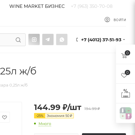
WINE MARKET БИЗНЕС
+7 (963) 350-70-08
ы
Блог
ВОЙТИ
+7 (4012) 37-51-93
0
25л ж/б
0
хара 0,25л ж/б
144.99
₽
/шт
194.99
₽
-
25
%
Экономия
50
₽
Много