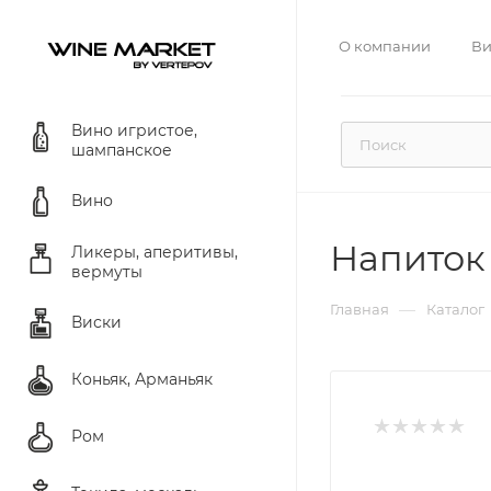
О компании
Ви
Вино игристое,
шампанское
Вино
Напиток 
Ликеры, аперитивы,
вермуты
—
Главная
Каталог
Виски
Коньяк, Арманьяк
Ром