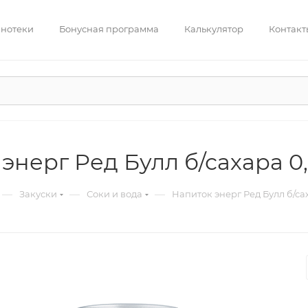
нотеки
Бонусная программа
Калькулятор
Контакт
энерг Ред Булл б/сахара 0,
—
—
—
Закуски
Соки и вода
Напиток энерг Ред Булл б/са