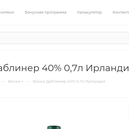
нотеки
Бонусная программа
Калькулятор
Контакт
аблинер 40% 0,7л Ирланд
—
—
Виски
Виски Даблинер 40% 0,7л Ирландия