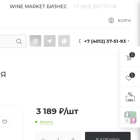
WINE MARKET БИЗНЕС
+7 (963) 350-70-08
ы
Блог
ВОЙТИ
+7 (4012) 37-51-93
0
ия
0
3 189
₽
/шт
Много
В КОРЗИНУ