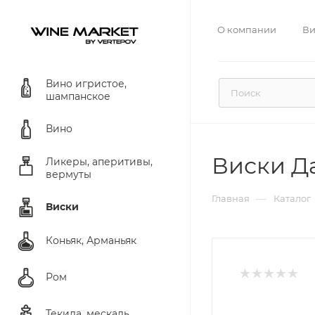
О компании
Ви
Вино игристое,
шампанское
Вино
Виски Д
Ликеры, аперитивы,
вермуты
—
Главная
Каталог
Виски
Коньяк, Арманьяк
Ром
Текила, мескаль