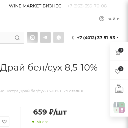
WINE MARKET БИЗНЕС
+7 (963) 350-70-08
ы
Блог
ВОЙТИ
+7 (4012) 37-51-93
0
Драй бел/сух 8,5-10%
0
о Экстра Драй бел/сух 8,5-10% 0,2л Италия
659
₽
/шт
Много