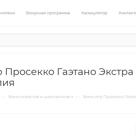
нотеки
Бонусная программа
Калькулятор
Контакт
 Просекко Гаэтано Экстра 
лия
—
—
Вино игристое и шампанское
Вино игр Просекко Гаэтан