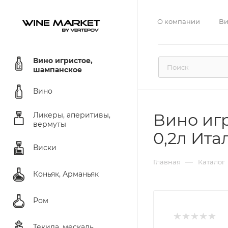
О компании
Ви
Вино игристое,
шампанское
Вино
Вино игр
Ликеры, аперитивы,
вермуты
0,2л Ита
Виски
—
Главная
Каталог
Коньяк, Арманьяк
Ром
Текила, мескаль