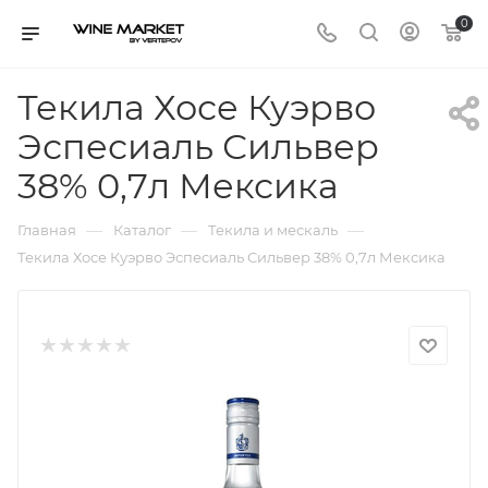
0
Текила Хосе Куэрво
Эспесиаль Сильвер
38% 0,7л Мексика
—
—
—
Главная
Каталог
Текила и мескаль
Текила Хосе Куэрво Эспесиаль Сильвер 38% 0,7л Мексика