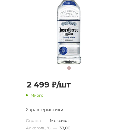
2 499
₽
/шт
Много
Характеристики
Страна
—
Мексика
Алкоголь, %
—
38,00